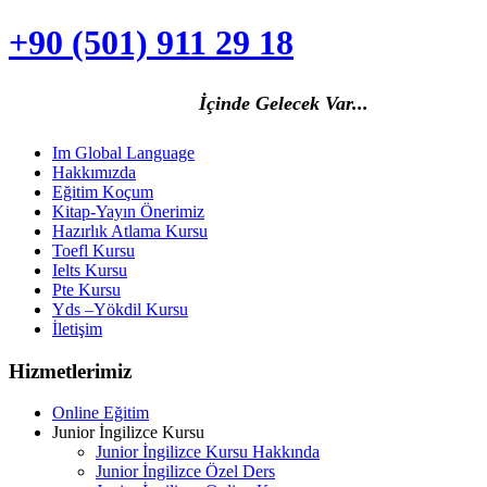
+90 (501) 911 29 18
İçinde Gelecek Va
r...
Im Global Language
Hakkımızda
Eğitim Koçum
Kitap-Yayın Önerimiz
Hazırlık Atlama Kursu
Toefl Kursu
Ielts Kursu
Pte Kursu
Yds –Yökdil Kursu
İletişim
Hizmetlerimiz
Online Eğitim
Junior İngilizce Kursu
Junior İngilizce Kursu Hakkında
Junior İngilizce Özel Ders