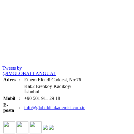
Tweets by
@IMGLOBALLANGUA1
Adres
:
Ethem Efendi Caddesi, No:76
Kat:2 Erenköy-Kadıköy/
İstanbul
Mobil
:
+90 501 911 29 18
E-
:
info@globaldilakademisi.com.tr
posta