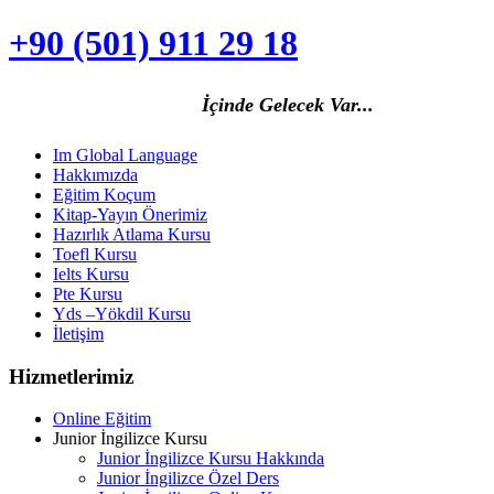
+90 (501) 911 29 18
İçinde Gelecek Va
r...
Im Global Language
Hakkımızda
Eğitim Koçum
Kitap-Yayın Önerimiz
Hazırlık Atlama Kursu
Toefl Kursu
Ielts Kursu
Pte Kursu
Yds –Yökdil Kursu
İletişim
Hizmetlerimiz
Online Eğitim
Junior İngilizce Kursu
Junior İngilizce Kursu Hakkında
Junior İngilizce Özel Ders