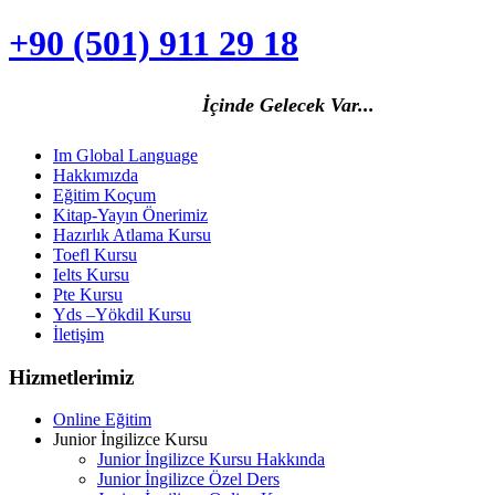
+90 (501) 911 29 18
İçinde Gelecek Va
r...
Im Global Language
Hakkımızda
Eğitim Koçum
Kitap-Yayın Önerimiz
Hazırlık Atlama Kursu
Toefl Kursu
Ielts Kursu
Pte Kursu
Yds –Yökdil Kursu
İletişim
Hizmetlerimiz
Online Eğitim
Junior İngilizce Kursu
Junior İngilizce Kursu Hakkında
Junior İngilizce Özel Ders